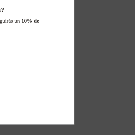
s?
eguirás un
10% de