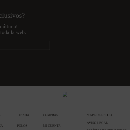
clusivos?
a última!
toda la web.
E
TIENDA
COMPRAS
MAPA DEL SITIO
AVISO LEGAL
CA
POLOS
MI CUENTA