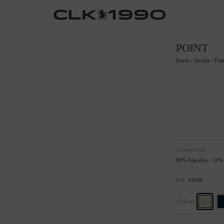
POINT
Inicio
/
Jerséis
/ Poi
Composición
90% Algodón / 10%
Ref.
41696
Colores