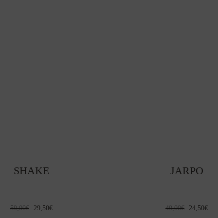
SHAKE
JARPO
El
El
El
El
59,00
€
29,50
€
49,00
€
24,50
€
precio
precio
precio
pre