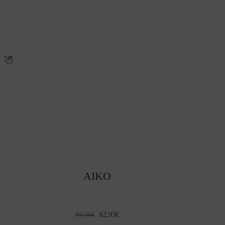
AIKO
El
El
89,90
€
62,93
€
precio
precio