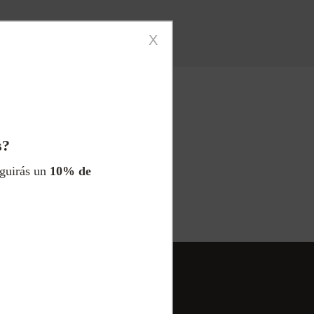
X
Atención
personalizada
s?
eguirás un
10% de