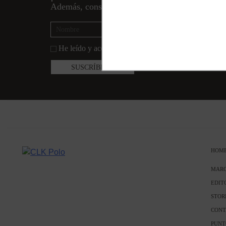
Además, conseguirás un
10% de descuento
en 
He leído y acepto la
política de privacidad
HOM
MAR
EDIT
STOR
CONT
PUNT