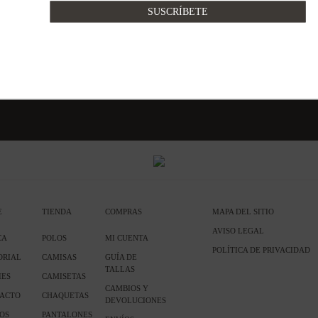
toda la web.
E
TIENDA
COMPRAS
MAPA DEL SITIO
AVISO LEGAL
CA
POLOS
MI CUENTA
POLÍTICA DE PRIVACIDAD
ORIAL
CAMISAS
GUÍA DE
TALLAS
IES
CAMISETAS
CAMBIOS Y
ACTO
CHAQUETAS
DEVOLUCIONES
OS
PANTALONES