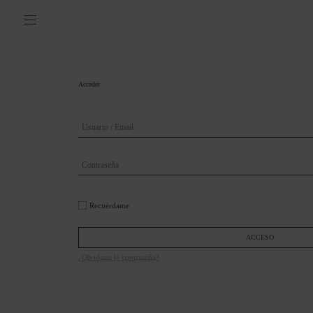
Acceder
Recuérdame
ACCESO
¿Olvidaste la contraseña?