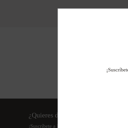
Envíos gratuitos
a toda la Península
¡Suscríbet
¿Quieres disfrutar de descuentos ex
¡Suscríbete a la newsletter y estarás siempre a l