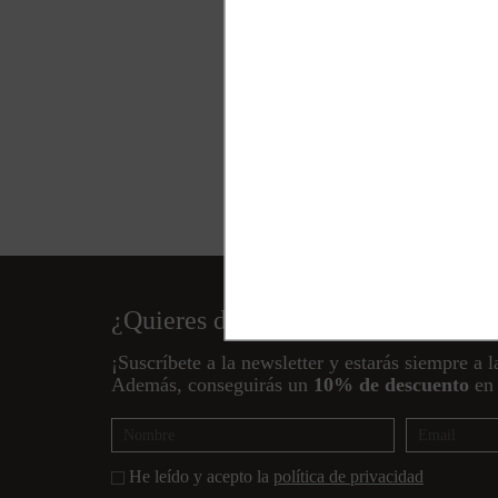
Envíos gratuitos
a toda la Península
¿Quieres disfrutar de descuentos ex
¡Suscríbete a la newsletter y estarás siempre a l
Además, conseguirás un
10% de descuento
en 
He leído y acepto la
política de privacidad