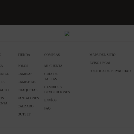
E
TIENDA
COMPRAS
MAPA DEL SITIO
AVISO LEGAL
CA
POLOS
MI CUENTA
POLÍTICA DE PRIVACIDAD
ORIAL
CAMISAS
GUÍA DE
TALLAS
IES
CAMISETAS
CAMBIOS Y
ACTO
CHAQUETAS
DEVOLUCIONES
OS
PANTALONES
ENVÍOS
ENTA
CALZADO
FAQ
OUTLET