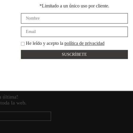
*Limitado a un único uso por cliente.
Devoluciones
Pago
gratuitas
seguro
He leído y acepto la
política de privacidad
clusivos?
a última!
toda la web.