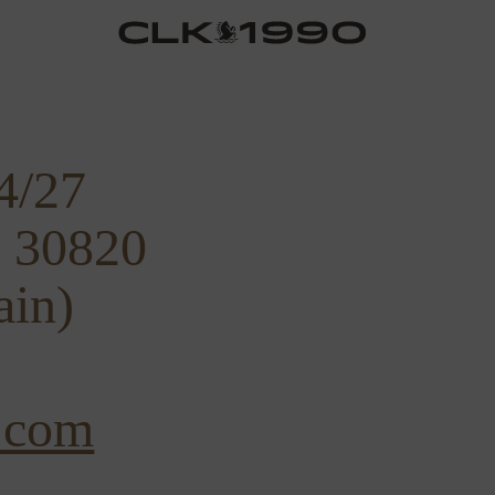
4/27
e 30820
ain)
.com