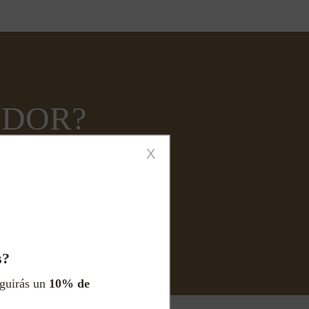
IDOR?
X
s?
eguirás un
10% de