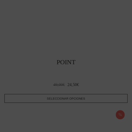
POINT
El
El
49,00
€
24,50
€
precio
precio
original
actual
SELECCIONAR OPCIONES
era:
es:
Este
49,00€.
24,50€.
producto
%
tiene
múltiples