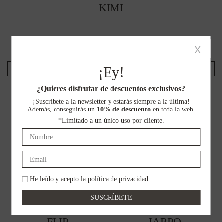
KIMI
El
El
49,00
€
29,40
€
X
precio
precio
original
actual
¡Ey!
SELECCIONAR OPCIONES
era:
es:
Este
49,00€.
29,40€.
¿Quieres disfrutar de descuentos exclusivos?
producto
%
%
¡Suscríbete a la newsletter y estarás siempre a la última!
tiene
Además, conseguirás un
10% de descuento
en toda la web.
múltiples
*Limitado a un único uso por cliente.
variantes.
Las
opciones
se
pueden
He leído y acepto la
política de privacidad
elegir
en
la
FLIP
JARPO