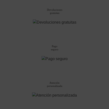
de
de
producto
producto
Devoluciones
gratuitas
Pago
seguro
Atención
personalizada