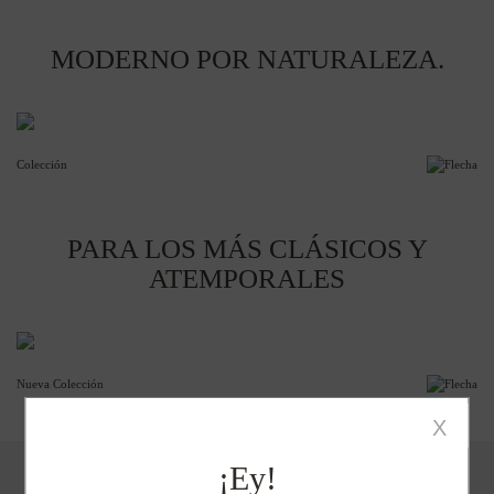
MODERNO POR NATURALEZA.
Colección
PARA LOS MÁS CLÁSICOS Y
ATEMPORALES
Nueva Colección
X
¡Ey!