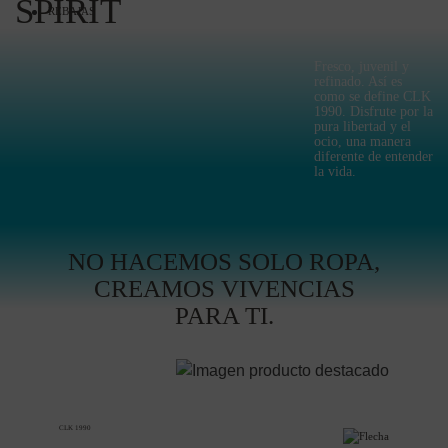
SPIRIT
REBAJAS
Fresco, juvenil y
refinado. Así es
como se define CLK
1990. Disfrute por la
pura libertad y el
ocio, una manera
diferente de entender
la vida.
NO HACEMOS SOLO ROPA,
CREAMOS VIVENCIAS
PARA TI.
CLK 1990