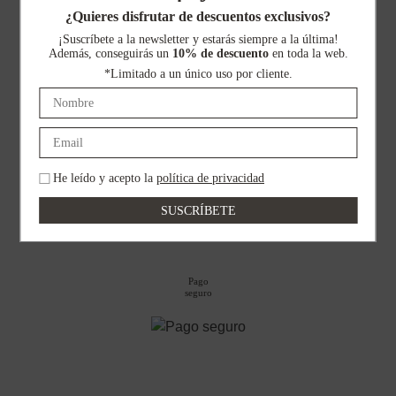
¿Quieres disfrutar de descuentos exclusivos?
Envíos gratuitos
a toda la Península
¡Suscríbete a la newsletter y estarás siempre a la última!
Además, conseguirás un
10% de descuento
en toda la web.
*Limitado a un único uso por cliente.
Devoluciones
gratuitas
He leído y acepto la
política de privacidad
Pago
seguro