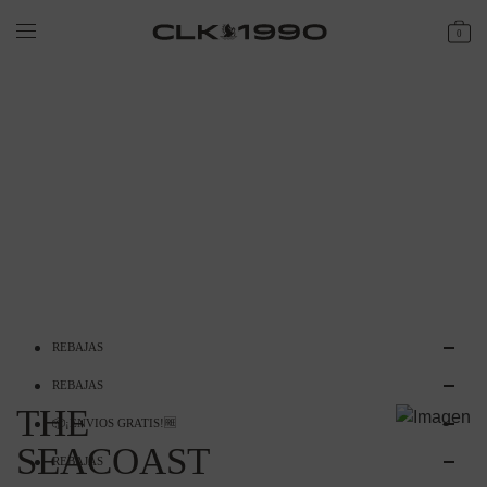
0
REBAJAS
REBAJAS
THE
​📦​¡ENVIOS GRATIS!​​🆓​
SEACOAST
REBAJAS