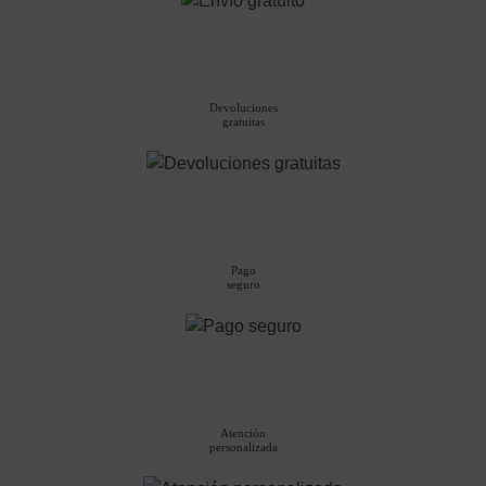
la
página
de
producto
Devoluciones
gratuitas
Pago
seguro
Atención
personalizada