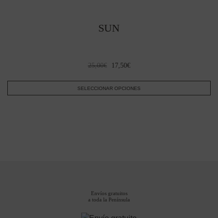
SUN
El
El
25,00
€
17,50
€
precio
precio
original
actual
SELECCIONAR OPCIONES
era:
es:
Este
25,00€.
17,50€.
producto
tiene
múltiples
variantes.
Las
opciones
se
pueden
Envíos gratuitos
a toda la Península
elegir
en