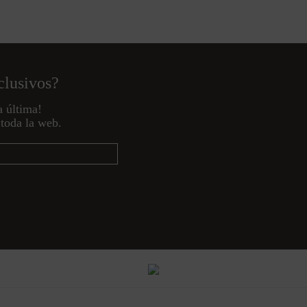
clusivos?
a última!
toda la web.