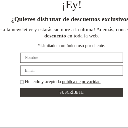
¡Ey!
página
de
producto
¿Quieres disfrutar de descuentos exclusivo
e a la newsletter y estarás siempre a la última! Además, cons
descuento
en toda la web.
*Limitado a un único uso por cliente.
He leído y acepto la
política de privacidad
Devoluciones
Pago
gratuitas
seguro