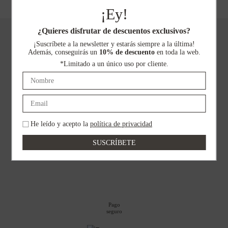
variantes.
¡Ey!
Las
opciones
¿Quieres disfrutar de descuentos exclusivos?
se
¡Suscríbete a la newsletter y estarás siempre a la última!
Además, conseguirás un
10% de descuento
en toda la web.
pueden
Envíos gratuitos
a toda la Península
*Limitado a un único uso por cliente.
elegir
en
la
página
de
He leído y acepto la
política de privacidad
producto
Devoluciones
gratuitas
Pago
seguro