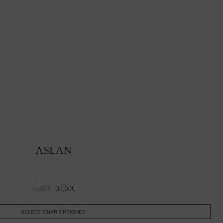
ASLAN
El
El
75,00
€
37,50
€
precio
precio
original
actual
SELECCIONAR OPCIONES
era:
es: