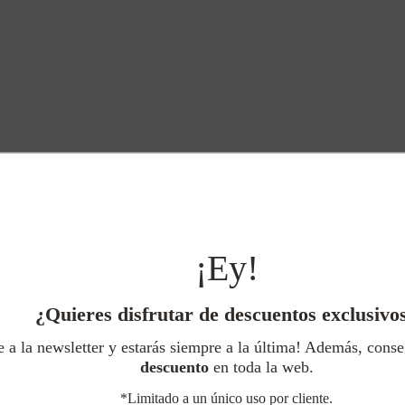
elegir
en
la
página
de
product
ADN
FLOY
¡Ey!
El
El
El
El
36,00
€
18,00
€
49,00
€
19,60
€
precio
precio
precio
pr
original
actual
original
ac
¿Quieres disfrutar de descuentos exclusivo
SELECCIONAR OPCIONES
SELECCIONAR OPCION
era:
es:
era:
es
Este
Este
36,00€.
18,00€.
49,00€.
19
e a la newsletter y estarás siempre a la última! Además, cons
producto
product
descuento
en toda la web.
%
tiene
tiene
múltiples
múltiple
*Limitado a un único uso por cliente.