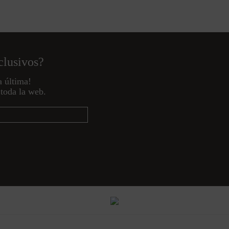
clusivos?
a última!
toda la web.