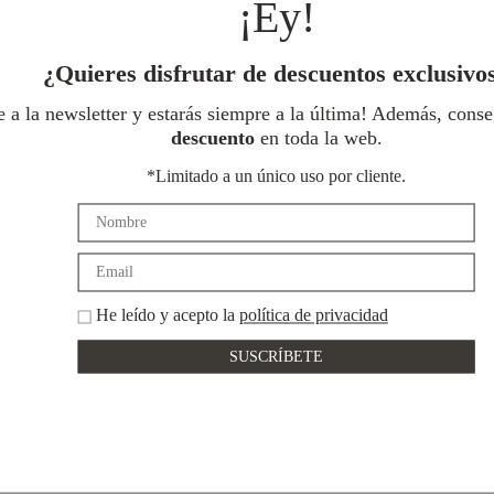
¡Ey!
página
de
producto
¿Quieres disfrutar de descuentos exclusivo
e a la newsletter y estarás siempre a la última! Además, cons
descuento
en toda la web.
*Limitado a un único uso por cliente.
He leído y acepto la
política de privacidad
Devoluciones
Pago
gratuitas
seguro