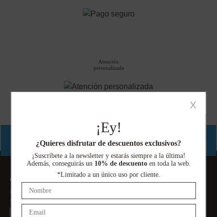
Atención
personalizada
X
¡Ey!
No se han encontrado productos que coincidan con tu selección.
¿Quieres disfrutar de descuentos exclusivos?
¡Suscríbete a la newsletter y estarás siempre a la última!
Además, conseguirás un
10% de descuento
en toda la web.
¿Quieres disfrutar de descuentos exclusivos?
*Limitado a un único uso por cliente.
¡Suscríbete a la newsletter y estarás siempre a la última!
Además, conseguirás un
10% de descuento
en toda la web.