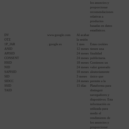
los anuncios y
proporcionar
recomendaciones
relativas a
productos
basadas en datos
estadísticos.
DV
www.google.com
Al acabar
OTZ
la sesión
1P_JAR
. google.es
1 mes
Estas cookies
ANID
12 meses
tienen una
APISID
24 meses
finalidad
CONSENT
24 meses
publicitaria.
HSID
18 meses
Contienen un
NID
24 meses
valor generado
SAPISID
18 meses
aleatoriamente
SID
3 meses
único que
SIDCC
24 meses
permite a la
SSID
15 días
Plataforma para
TAID
distinguir
navegadores y
dispositivos. Esta
información es
utilizada para
medir el
rendimiento de
los anuncios y
proporcionar