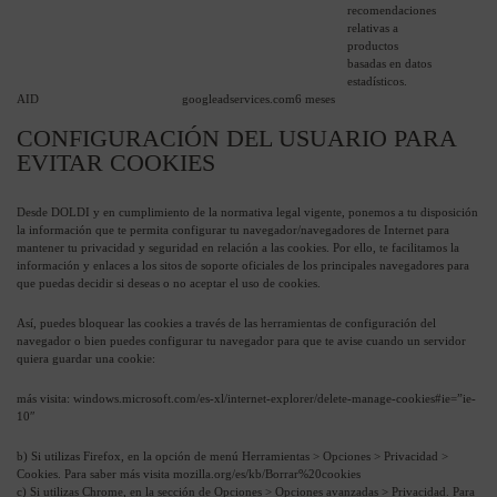
recomendaciones
relativas a
productos
basadas en datos
estadísticos.
AID
googleadservices.com
6 meses
CONFIGURACIÓN DEL USUARIO PARA
EVITAR COOKIES
Desde DOLDI y en cumplimiento de la normativa legal vigente, ponemos a tu disposición
la información que te permita configurar tu navegador/navegadores de Internet para
mantener tu privacidad y seguridad en relación a las cookies. Por ello, te facilitamos la
información y enlaces a los sitos de soporte oficiales de los principales navegadores para
que puedas decidir si deseas o no aceptar el uso de cookies.
Así, puedes bloquear las cookies a través de las herramientas de configuración del
navegador o bien puedes configurar tu navegador para que te avise cuando un servidor
quiera guardar una cookie:
más visita: windows.microsoft.com/es-xl/internet-explorer/delete-manage-cookies#ie=”ie-
10″
b) Si utilizas Firefox, en la opción de menú Herramientas > Opciones > Privacidad >
Cookies. Para saber más visita mozilla.org/es/kb/Borrar%20cookies
c) Si utilizas Chrome, en la sección de Opciones > Opciones avanzadas > Privacidad. Para