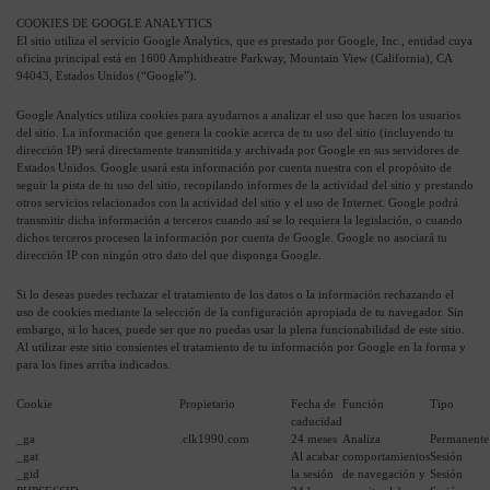
COOKIES DE GOOGLE ANALYTICS
El sitio utiliza el servicio Google Analytics, que es prestado por Google, Inc., entidad cuya
oficina principal está en 1600 Amphitheatre Parkway, Mountain View (California), CA
94043, Estados Unidos (“Google”).
Google Analytics utiliza cookies para ayudarnos a analizar el uso que hacen los usuarios
del sitio. La información que genera la cookie acerca de tu uso del sitio (incluyendo tu
dirección IP) será directamente transmitida y archivada por Google en sus servidores de
Estados Unidos. Google usará esta información por cuenta nuestra con el propósito de
seguir la pista de tu uso del sitio, recopilando informes de la actividad del sitio y prestando
otros servicios relacionados con la actividad del sitio y el uso de Internet. Google podrá
transmitir dicha información a terceros cuando así se lo requiera la legislación, o cuando
dichos terceros procesen la información por cuenta de Google. Google no asociará tu
dirección IP con ningún otro dato del que disponga Google.
Si lo deseas puedes rechazar el tratamiento de los datos o la información rechazando el
uso de cookies mediante la selección de la configuración apropiada de tu navegador. Sin
embargo, si lo haces, puede ser que no puedas usar la plena funcionabilidad de este sitio.
Al utilizar este sitio consientes el tratamiento de tu información por Google en la forma y
para los fines arriba indicados.
Cookie
Propietario
Fecha de
Función
Tipo
caducidad
_ga
.clk1990.com
24 meses
Analiza
Permanente
_gat
Al acabar
comportamientos
Sesión
_gid
la sesión
de navegación y
Sesión