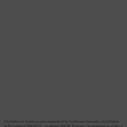
Esta Política de Cookies es parte integrante de las Condiciones Generales y de la Política
de Privacidad de DOLDI S.L., en adelante DOLDI. El acceso y la navegación en el sitio, o