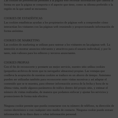
Las cookies de preferencias permiten a la página web recordar información que cambia la
forma en que la página se comporta o el aspecto que tiene, como su idioma preferido o la
región en la que usted se encuentra.
COOKIES DE ESTADÍSTICAS
Las cookies estadísticas ayudan a los propietarios de páginas web a comprender cómo
interactúan los visitantes con las páginas web reuniendo y proporcionando información de
forma anónima.
COOKIES DE MARKETING
Las cookies de marketing se utilizan para rastrear a los visitantes en las páginas web. La
intención es mostrar anuncios relevantes y atractivos para el usuario individual, y por lo
tanto, más valiosos para los editores y terceros anunciantes.
COOKIES PROPIAS
Con el fin de reconocerte y prestarte un mejor servicio, nuestro sitio utiliza cookies
(pequeños archivos de texto que tu navegador almacena) propias. Las ventajas que
conlleva la aceptación de nuestras cookies se traduce en un ahorro de tiempo. Asimismo
pueden ser utilizadas también para reconocerte entre visitas sucesivas y así adaptar el
contenido que se te muestra, para obtener información acerca de la fecha y hora de tu
última visita, medir algunos parámetros de tráfico dentro del propio sitio, y estimar el
número de visitas realizadas, de manera que podamos enfocar y ajustar los servicios y
promociones de forma más efectiva.
Ninguna cookie permite que pueda contactarse con tu número de teléfono, tu dirección de
correo electrónico o con cualquier otro medio de contacto. Ninguna cookie puede extraer
información de tu disco duro o robar información personal.