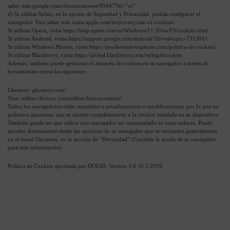
saber más google.com/chrome/answer/95647?hl=”es”
d) Si utilizas Safari, en la opción de Seguridad y Privacidad, podrás configurar el
navegador. Para saber más visita apple.com/es/privacy/use-of-cookies/
Si utilizas Opera, visita https://help.opera.com/es/Windows/11.50/es-ES/cookies.html
Si utilizas Android, visita https://support.google.com/android/?hl=es#topic=7313011
Si utilizas Windows Phones, visita https://ayudawindowsphone.com/politica-de-cookies/
Si utilizas Blackberry, visita https://global.blackberry.com/es/legal/cookies
Además, también puede gestionar el almacén de cookies en su navegador a través de
herramientas como las siguientes:
Ghostery: ghostery.com/
Your online choices: youronlinechoices.com/es/
Todos los navegadores están sometidos a actualizaciones o modificaciones, por lo que no
podemos garantizar que se ajusten completamente a la versión instalada en su dispositivo.
También puede ser que utilice otro navegador no contemplado en estos enlaces. Puede
acceder directamente desde las opciones de su navegador que se encuentra generalmente
en el menú Opciones, en la sección de “Privacidad” (Consulte la ayuda de su navegador
para más información).
Política de Cookies aprobada por DOLDI. Versión 3.0 10.5.2019