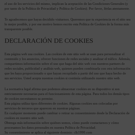
el uso de los servicios del mismo, implican la aceptación de las Condiciones Generales (y
por tanto de la Política de Privacidad y Política de Cookies). Por favor, léelas atentamente.
Te agradecemos que hayas decidido visitarnos. Queremos que tu experiencia en el sitio sea
lo mejor posible, y por ese motivo hemos escrito esta Política de Cookies de la forma más
transparente posible.
DECLARACIÓN DE COOKIES
Esta página web usa cookies. Las cookies de este sitio web se usan para personalizar el
contenido y los anuncios, ofrecer funciones de redes sociales y analizar el tráfico. Además,
compartimos información sobre el uso que haga del sitio web con nuestros partners de
redes sociales, publicidad y análisis web, quienes pueden combinarla con otra información
que les haya proporcionado o que hayan recopilado a partir del uso que haya hecho de
sus servicios. Usted acepta nuestras cookies si continúa utilizando nuestro sitio web.
La normativa legal afirma que podemos almacenar cookies en su dispositivo si son
estrictamente necesarias para el funcionamiento de esta página. Para todos los demás tipos
de cookies necesitamos su permiso.
Esta página utiliza tipos diferentes de cookies. Algunas cookies son colocadas por
servicios de terceros que aparecen en nuestras páginas.
En cualquier momento puede cambiar o retirar su consentimiento desde la Declaración de
cookies en nuestro sitio web.
Obtenga más información sobre quiénes somos, cómo puede contactarnos y cómo
procesamos los datos personales en nuestra Política de Privacidad.
Su consentimiento se aplica al siguiente dominio: clk1990.com